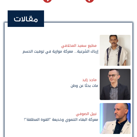
مقالات
مطيع سعيد المخلافي
إرباك الشرعية... معركة موازية في توقيت الحسم
ماجد زايد
مات بحثًا عن وطن
نبيل الصوفي
معركة البقاء التنموي وخديعة "القوة المطلقة"!