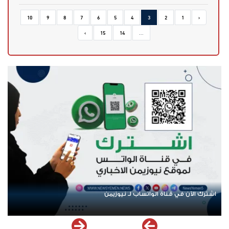
10
9
8
7
6
5
4
3
2
1
‹
›
15
14
...
اشترك الآن في قناة الواتساب لـ نيوزيمن