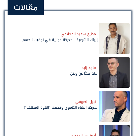
مقالات
مطيع سعيد المخلافي
إرباك الشرعية... معركة موازية في توقيت الحسم
ماجد زايد
مات بحثًا عن وطن
نبيل الصوفي
معركة البقاء التنموي وخديعة "القوة المطلقة"!
أدونيس الدخيني