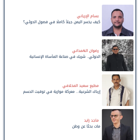
بسام الإرياني
كيف يخسر اليمن جيلاً كاملًا في فصول الحوثي؟
رضوان الهمداني
الحوثي.. شريك في صناعة المأساة الإنسانية
مطيع سعيد المخلافي
إرباك الشرعية... معركة موازية في توقيت الحسم
ماجد زايد
مات بحثًا عن وطن