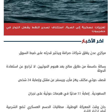
تعزيزات عسكرية إلى الضبة.. استئناف تصدير النفط يشعل التوتر في
حضرموت
اخر الأخبار
مركزي عدن يغلق شركات صرافة ويختبر قدرته على ضبط السوق
رسالة حاسمة من طارق صالح بعد هجوم الحوثيين: لا تراجع عن استعادة
الدولة
قصف حوثي مكثف يهز مأرب ويسفر عن مقتل وإصابة 24 شخص
السعودية.. إصابة 11 مدنيًا في هجمات حوثية على نجران
حان وقت المعركة الوطنية.. مطالبات الحسم العسكري تضع الشرعية
أمام اختبار القرار