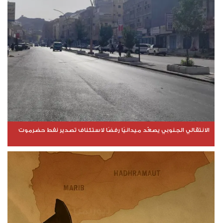
الانتقالي الجنوبي يصعّد ميدانيًا رفضًا لاستئناف تصدير نفط حضرموت