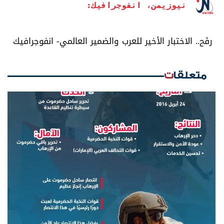
نيوزيمن، انفوجرافيك:
رفَح.. الاختبار الأخير للعرب والضمير العالمي- انفوجرافيك
متعلقات