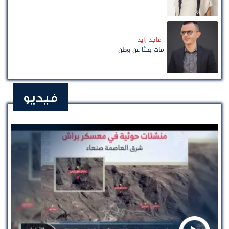
ماجد زايد
مات بحثًا عن وطن
فيديو