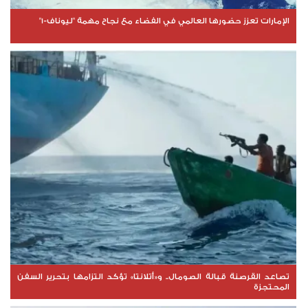
الإمارات تعزز حضورها العالمي في الفضاء مع نجاح مهمة "ليوناف-1"
تصاعد القرصنة قبالة الصومال.. و«أتلانتا» تؤكد التزامها بتحرير السفن
المحتجزة