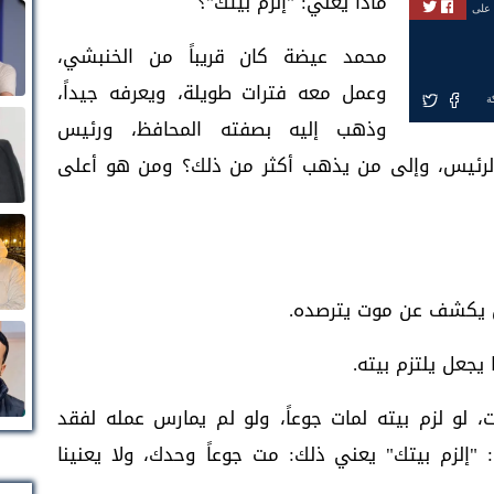
ماذا يعني: "إلزم بيتك"؟
 على
محمد عيضة كان قريباً من الخنبشي،
وعمل معه فترات طويلة، ويعرفه جيداً،
ة
وذهب إليه بصفته المحافظ، ورئيس
 الرئيس، وإلى من يذهب أكثر من ذلك؟ ومن هو أعلى
 يكشف عن موت يترصده.
يجعل يلتزم بيته.
 لو لزم بيته لمات جوعاً، ولو لم يمارس عمله لفقد
 "إلزم بيتك" يعني ذلك: مت جوعاً وحدك، ولا يعنينا