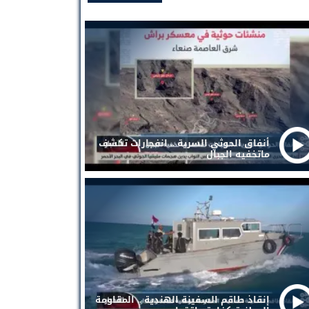
أنفاق الحوثي السرية .. انفجارات تكشف
ماتخفيه الجبال
إنقاذ طاقم السفينة الهندية .. المقاومة