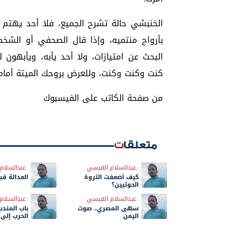
الخنبشي حالة تشرح الجميع، فلا أحد يهتم 
بأرواح منتميه، وإذا قال الصحفي أو الشخ
البحث عن امتيازات، ولا أحد يأبه، ويأبهون ل
كنت وكنت وكنت، وللعرض بروحك الميتة أمام ال
من صفحة الكاتب على الفيسبوك
متعلقات
عبدالسلام القيسي
عبدالسلام
كيف أضعفت الثروة
العدالة قب
الحوثيين؟
عبدالسلام القيسي
عبدالسلام
سهى المصري.. صوت
باب المندب
اليمن
الحرب إلى 
والتنمية