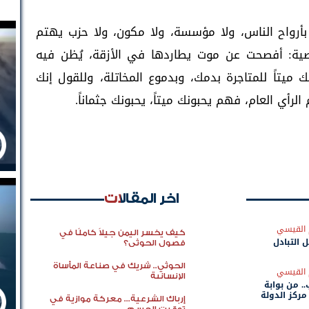
بأرواح الناس، ولا مؤسسة، ولا مكون، ولا حزب يهتم
صية: أفصحت عن موت يطاردها في الأزقة، يُظن فيه
ك ميتاً للمتاجرة بدمك، وبدموع المخاتلة، وللقول إنك
رأي العام، فهم يحبونك ميتاً، يحبونك جثماناً.
اخر المقالات
 القيسي
كيف يخسر اليمن جيلاً كاملًا في
ل التبادل
فصول الحوثي؟
الحوثي.. شريك في صناعة المأساة
 القيسي
الإنسانية
.. من بوابة
مركز الدولة
إرباك الشرعية... معركة موازية في