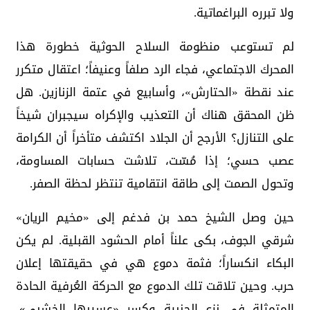
ولا تبرره البراغماتية.
لم تستوعب منظومة السلاح الحوثية خطورة هذا
المحرك الاجتماعي، فجاء الرد صلفاً وعنيفاً؛ اعتقال متكرر
عند نقطة «الحتارش»، وأسابيع في عتمة الزنازين. هل
ظن المحقق هناك أن التعذيب والإكراه سيجبران شيخاً
على التنازل؟ الأرجح أن الجلاد اكتشف متأخراً أن الكرامة
عصب حسي؛ إذا مُسّت، تلاشت حسابات المساومة،
وتحول الصمت إلى طاقة انتقامية تنتظر لحظة الصفر.
حين وصل الشيخ حمد بن فدغم إلى «مخيم الريان»
شرقي الجوف، بكى علناً أمام الحشود القبلية. لم يكن
البكاء انكساراً؛ فثمة دموع هي في حقيقتها إعلان
حرب. وحين تلاقت تلك الدموع مع الحركة العُرفية الحادة
المتمثلة في نزع الجنبية وكسر «عسيبها الخشبي»،