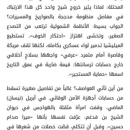
المحتلة: لماذا يثير خروج شيخ واحد كل هذا الارتباك
في مفاصل منظومة مدججة بالصواريخ والمسيرات؟
الجواب بسيط: الأنظمة الشمولية ترتعب من التصدع
الصغير، وتخشى اهتزاز «احتكار الخوف». تستطيع
الميليشيا تدمير لواء عسكري بكامله، لكنها تقف مربكة
وقاصرة أمام متمرد «عرفي» واجهها بسلاحٍ أخلاقي
خارج حسابات ترسانتها: قيمة ضاربة في عمق التاريخ
اسمها «حماية المستجير».
من أين تأتي العواصف؟ غالباً من تفاصيل صغيرة تسقط
من حسابات أجهزة الأمن الوقائي. في أبريل (نيسان)
الماضي، وقفت امرأة مثقلة بالهواجس في ديوان
الشيخ بن فدغم، عرّفت نفسها بأنها «ميرا صدام
حسين». وقبل أن تتكلم، قصّت خصلات من شعرها في