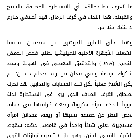
ما يُعرف بـ«الدخالة»؛ أي الاستجارة المطلقة بالشيخ
والقبيلة. هذا النداء في عُرف الرمال، قيد أخلاقي صارم
لا ينفك منه حر.
وهنا تجلّى الفارق الجوهري بين منطقين: فبينما
انشغلت الأجهزة الأمنية للميليشيا بطلب فحص الحمض
النووي (DNA) والتدقيق المعملي في الهوية وسط
شكوك عريضة ونفي معلن من رغد صدام حسين؛ لم
يكن الشيخ معنياً بكل تلك الحسابات والتدابير. لقد تحرك
بمنطق العُرف الصرف الذي يرى في الاستجارة نداءً
فورياً لنجدة امرأة مكروبة وضعت كرامتها في حماه،
بغض النظر عن حقيقة نسبها أو زيفه، فخذلان امرأة
مستجيرة يعني شيئاً واحداً في قاموس دهم: سقوط
الشرف القبلي البائن، وهو عارٌ لا تمحوه توازنات القوى