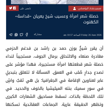
سمير رشاد اليوسفي
تابعنى على
خصلة شعر امرأة وعسيب شيخ يعريان «قداسة»
الكهنوت
مشاركة
Friday 26 June 2026 الساعة 10:57 am
أن يقرر شيخٌ بوزن حمد بن راشد بن فدغم الحزمي
مغادرة صنعاء والالتحاق برمال الجوف، مستجيباً لنداء
خصلة شعر قطعتها امرأة مستجيرة، فهذا مؤشر على
تصدع جدارٍ صُلب في العمق. المسألة لا تتعلق بتبديلٍ
عابر لعناوين الإقامة في الجغرافيا؛ بل هي ثقبٌ واشٍ
في سورٍ سميك بنته الميليشيا بالخوف والحديد. في
تلك اللحظة بالذات، تسقط مساحيق الشعارات الكبرى
وتظهر الحقيقة عارية. الجماعات العقائدية تسكنها