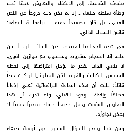
صفوف الشرعية، إلى الانكفاء والتعايش لاحقاً تحت
وطأة سلطة صنعاء ــ إذ لم يكن ذلك خروجاً عن النص
القبلي، بل كان تجسيداً دقيقاً لـ«براغماتية البقاء»؛
قانون الصحراء الأزلي.
في هذه الجغرافيا العنيدة، تدين القبائل تاريخياً لمن
غلب. إنه انسجام مشروط ومحسوب مع موازين القوى،
لا يلغي الذات بقدر ما يؤجل اعتراضها إلى لحظة
المساس بالكرامة والعُرف. لكن الميليشيا ارتكبت خطأً
قاتلاً؛ ظنت أن هذه الطاعة البراغماتية تعني إذعاناً
مطلقاً وإلغاءً للوجود القبلي، ولم تدرك أن هذا
التعايش المؤقت يحمل حدوداً حمراء وعصباً حسياً لا
يمكن تجاوزُه.
ومن هنا ينفجر السؤال المقلق في أروقة صنعاء