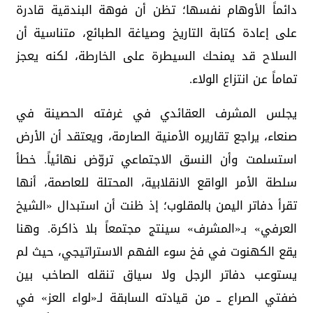
دائماً الأوهام نفسها؛ تظن أن فوهة البندقية قادرة
على إعادة كتابة التاريخ وصياغة الطبائع، متناسية أن
السلاح قد يمنحك السيطرة على الخارطة، لكنه يعجز
تماماً عن انتزاع الولاء.
يجلس المشرف العقائدي في غرفته الحصينة في
صنعاء، يراجع تقاريره الأمنية الصارمة، ويعتقد أن الأرض
استسلمت وأن النسق الاجتماعي تروّض نهائياً. خطأ
سلطة الأمر الواقع الانقلابية، المحتلة للعاصمة، أنها
تقرأ دفاتر اليمن بالمقلوب؛ إذ ظنت أن استبدال «الشيخ
العرفي» بـ«المشرف» سينتج مجتمعاً بلا ذاكرة. وهنا
يقع الكهنوت في فخ سوء الفهم الاستراتيجي، حيث لم
يستوعب دفاتر الرجل ولا سياق تنقله الصاخب بين
ضفتي الصراع ــ من قيادته السابقة لـ«لواء العز» في