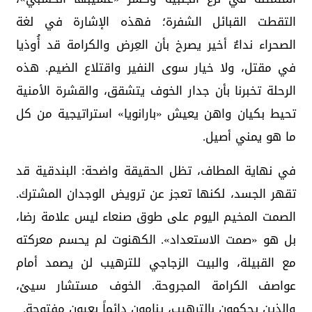
التقطت القبائل الشفرة؛ فهذه الإشارة في لغة
الصحراء نداءٌ أخير يصرخ بأن العِرض والكرامة قد أُوذيا
في مقتل، ولا خيار سوى النفير واقتلاع الضيم. هذه
الرحلة تخبرنا بأن جدار الخوف يتشقق، والقشرة الأمنية
تحيط بكيان واهن يعيش «بارانويا» استراتيجية من كل
ما هو يمني أصيل.
في نهاية المطاف، تظل الحقيقة واضحة: البندقية قد
تقهر الجسد، لكنها تعجز عن ترويض الوجدان المشترك.
الصمت المخيم اليوم على طوق صنعاء ليس علامة رضا،
بل هو «صمت الاستعداد». الكهنوت لم يحسم معركته
مع القبيلة، والبيت الزجاجي للترهيب لن يصمد أمام
عواصف الكرامة المجروحة. الخوف مستشار سيئ،
والذين يحكمون بالترهيب، ينامون دائماً بعيون مفتوحة.