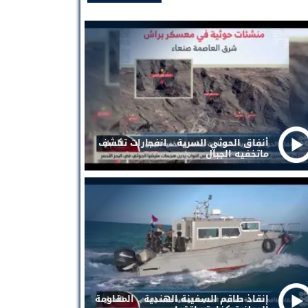
أنفاق الحوثي السرية .. انفجارات تكشف
ماتخفيه الجبال
إنقاذ طاقم السفينة الهندية .. المقاومة