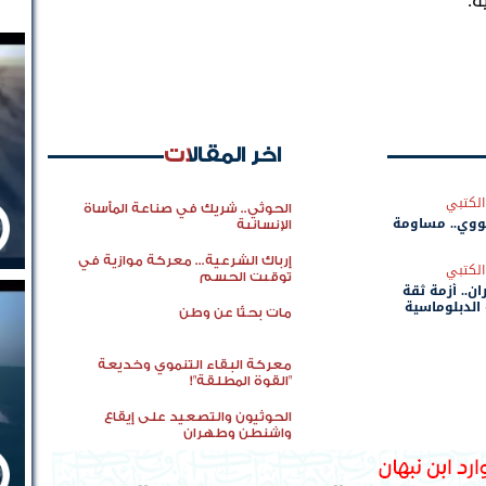
ة.
اخر المقالات
الكتبي
الحوثي.. شريك في صناعة المأساة
ووي.. مساومة
الإنسانية
إرباك الشرعية... معركة موازية في
الكتبي
توقيت الحسم
ان.. أزمة ثقة
 الدبلوماسية
مات بحثًا عن وطن
معركة البقاء التنموي وخديعة
"القوة المطلقة"!
الحوثيون والتصعيد على إيقاع
واشنطن وطهران