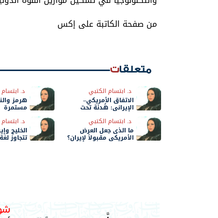
والتكنولوجيا في تشكيل موازين القوة الدولي
من صفحة الكاتبة على إكس
متعلقات
د. ابتسام الكتبي
د. ابتسام 
الاتفاق الأمريكي–
هرمز والن
الإيراني: هُدنَة تحت
مستمرة
الاختبار
د. ابتسام الكتبي
د. ابتسام 
ما الذى جعل العرض
الخليج وإير
الأمريكي مقبولاً لإيران؟
تتجاوز لغة