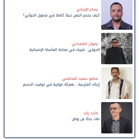
بسام الإرياني
كيف يخسر اليمن جيلاً كاملًا في فصول الحوثي؟
رضوان الهمداني
الحوثي.. شريك في صناعة المأساة الإنسانية
مطيع سعيد المخلافي
إرباك الشرعية... معركة موازية في توقيت الحسم
ماجد زايد
مات بحثًا عن وطن