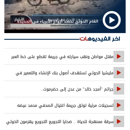
الغام الحوثي تحصد أرواح الأبرياء في الحديدة
اخر الفيديوهات
مقتل مواطن ونهب سيارته في جريمة تقطع على خط العبر
مليشيا الحوثي تستهدف أصول بنك الإنشاء والتعمير في
صنعاء
جرائم "أمجد خالد" من عدن إلى حضرموت..
تسجيلات مرئية توثق جريمة اغتيال الصحفي محمد عيضه
سرقة ممنهجة للحياة .. ضحايا التجويع التجويع يهزمون الخوثي