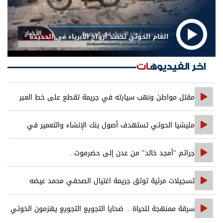
الغام الحوثي تحصد أرواح الأبرياء في الحديدة
اخر الفيديوهات
مقتل مواطن ونهب سيارته في جريمة تقطع على خط العبر
مليشيا الحوثي تستهدف أصول بنك الإنشاء والتعمير في
صنعاء
جرائم "أمجد خالد" من عدن إلى حضرموت..
تسجيلات مرئية توثق جريمة اغتيال الصحفي محمد عيضه
سرقة ممنهجة للحياة .. ضحايا التجويع التجويع يهزمون الخوثي