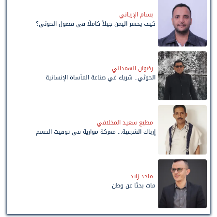
بسام الإرياني
كيف يخسر اليمن جيلاً كاملًا في فصول الحوثي؟
رضوان الهمداني
الحوثي.. شريك في صناعة المأساة الإنسانية
مطيع سعيد المخلافي
إرباك الشرعية... معركة موازية في توقيت الحسم
ماجد زايد
مات بحثًا عن وطن