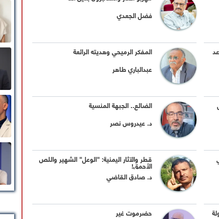
فضل الجعدي
د
المفكر الرميحي وهديته الرائعة
عبدالباري طاهر
الضالع.. الجبهة المنسية
د. عيدروس نصر
قطر والآثار اليمنية: "الوعل" الشهير واللص
الأحمق!
د. صادق القاضي
لة
حضرموت غير