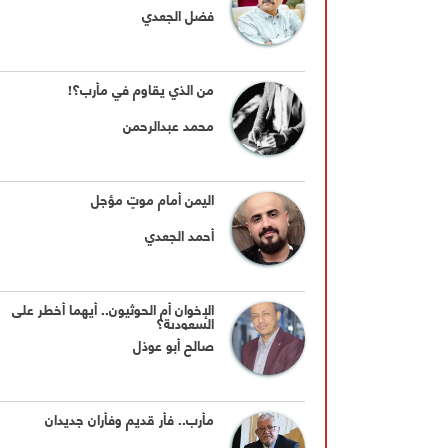
فضل الجعدي
من الذي يقاوم في مأرب؟!
محمد عبدالرحمن
اليمن أمام موتٍ مؤجل
أحمد الجعدي
الإخوان أم الحوثيون.. أيهما أخطر على
السعودية؟
صالح أبو عوذل
مأرب.. فأر قديم وفأران جديدان