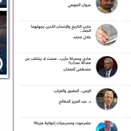
مروان الجوبعي
مارب التاريخ والإنسان اللذين يجهلهما
الحوثي
جلال محمد
هادي ومعركة مأرب.. صمت لا يختلف عن
معركة عمران!!
مصطفى النعمان
اليمن.. الحضور والغياب
د. عبد العزيز المقالح
حضرموت ومسرحيات إخوانية هزيلة!