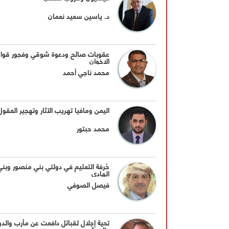
د. ياسين سعيد نعمان
عقوبات صالح ودعوة شوقي وفجور قواع
الإخوان
محمد ناجي أحمد
اليمن ومافيا تهريب الآثار وتهجير العقول
محمد حبتور
حُرفة التعليم في دولتي بني منصور وبني
الهادي
فيصل الصوفي
تحية إجلال لقبائل دافعت عن مأرب والدو