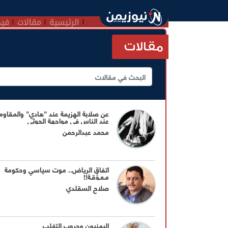
الرئيسية
مقالات
فيد
مقالات
عن صلابة الهزيمة عند "هادي" والمقاوم
عند الناس في مواجهة الحوثي
محمد عبدالرحمن
اتفاق الرياض.. موت سياسي وحكومة
مـعـوُّقـة!!
صلاح السقلدي
اليمنيون وحروب التغلب