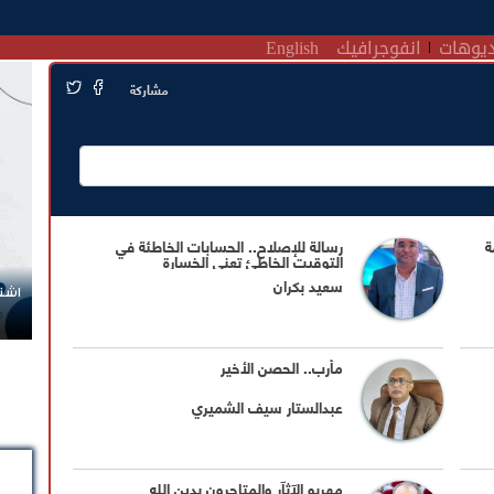
يوهات
انفوجرافيك
English
مشاركة
ة
رسالة للإصلاح.. الحسابات الخاطئة في
التوقيت الخاطئ تعني الخسارة
سعيد بكران
اشتر
مأرب.. الحصن الأخير
عبدالستار سيف الشميري
مهربو الآثآر والمتاجرون بدين الله