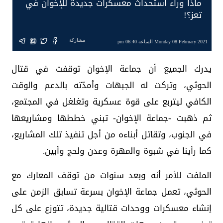
ماذا وراء استحداث معسكرات جديدة للإخوان في
تعز؟!
مشاركة
Monday 08 February 2021 الساعة 06:40 pm
يدرك الجميع أن جماعة الإخوان توقفت في قتال
الحوثي، وتركت له الجبهات وأمدّته بالدعم والوقت
الكافي ليتربع على قوة عسكرية وتغلغل في المجتمع،
ثم ذهبت -جماعة الإخوان- تبني خططها ومشاريعها
في الجنوب، وتقاتل أبناءه من أجل تنفيذ تلك المشاريع،
كما رأينا في شبوة والمهرة وعدن ولحج وأبين.
الملفت للأمر أنه وبعد سنوات من توقف المعارك مع
الحوثي، تعمل جماعة الإخوان بسرعة تسابق الزمن على
إنشاء معسكرات ووحدات قتالية جديدة، تتوزع على كل