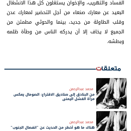
الفساد والتهريب، والإخوان يستغلون كل هذا الانشغال
البعيد عن معارك صنعاء من أجل التحضير لمعارك عدن
وقلب الطاولة من جديد، بينما والحوثي مطمئن من
الجميع لا يخاف إلا أن يدركه الناس من وطأة ظلمه
وبطشه.
متعلقات
محمد عبدالرحمن
من البنادق إلى صناديق الاقتراع: الصومال يعكس
مرآة الفشل اليمني
محمد عبدالرحمن
هناك ما هو أخطر من الحديث عن "انفصال الجنوب"