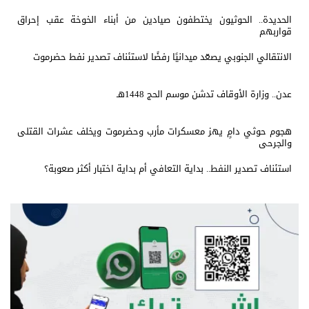
الحديدة.. الحوثيون يختطفون صيادين من أبناء الخوخة عقب إحراق
قواربهم
الانتقالي الجنوبي يصعّد ميدانيًا رفضًا لاستئناف تصدير نفط حضرموت
عدن.. وزارة الأوقاف تدشن موسم الحج 1448هـ
هجوم حوثي دامٍ يهز معسكرات مأرب وحضرموت ويخلف عشرات القتلى
والجرحى
استئناف تصدير النفط.. بداية التعافي أم بداية اختبار أكثر صعوبة؟