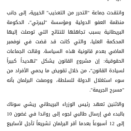
وانتقدت جماعة "التحرر من التعذيب" الخيرية، إلى جانب
منظمة العفو الدولية ومؤسسة "ليبرتي"، الحكومة
البريطانية بسبب تجاهلها للنتائج التي توصلت إليها
المحكمة العليا، والتي كانت قد قضت في نوفمبر
الماضي بعدم قانونية هذه السياسة. وقالت الجماعات
الحقوقية: إن مشروع القانون يشكل "تهديداً كبيراً
لسيادة القانون"، من خلال تقويض ما يحمي الأفراد من
سوء استغلال الدولة للسلطة، ووصفت البرلمان بأنه
"مسرح الجريمة".
والاثنين تعهد رئيس الوزراء البريطاني ريشي سوناك
بالبدء في إرسال طالبي لجوء إلى رواندا في غضون 10
إلى 12 أسبوعاً بعدما أقر البرلمان تشريعاً تأجل لأسابيع