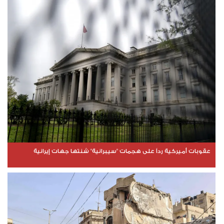
عقوبات أميركية رداً على هجمات "سيبرانية" شنتها جهات إيرانية