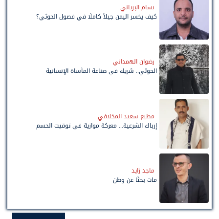
بسام الإرياني
كيف يخسر اليمن جيلاً كاملًا في فصول الحوثي؟
رضوان الهمداني
الحوثي.. شريك في صناعة المأساة الإنسانية
مطيع سعيد المخلافي
إرباك الشرعية... معركة موازية في توقيت الحسم
ماجد زايد
مات بحثًا عن وطن