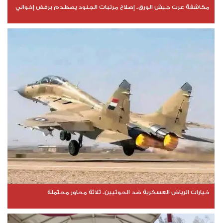
مكاشفة عرت جيش الورق.. إصلاح مرتبات الجنود يصطدم برفض إخواني
خيارات الرياض العسكرية ضد الحوثيين.. ثلاثة محاور محتملة