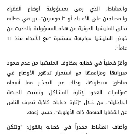
والمشاط، الذي رمى بمسؤولية أوضاع الفقراء
والمحتاجين على الأغنياء أو "الموسرين"، برر في خطابه
تخلي المليشيا الحوثية عن هذه المسؤولية بالحديث عن
خوض المليشيا مواجهة مستمرة "مع الأعداء منذ 11
عاماً".
وأقرّ ضمنياً في خطابه بمخاوف المليشيا من عدم صمود
مبرراتها ومزاعمها مع استمرار تدهور الأوضاع في
مناطق سيطرتها، وذلك عبر التحذير مما أسماه
"مؤامرات العدو لإثارة المشاكل وتفتيت الجبهة
الداخلية"، من خلال "إثارة دعايات كاذبة تصرف الناس
عن القضايا المهمة ذات الأولوية"، حسب زعمه.
وأضاف المشاط محذراً في خطابه بالقول: "ولتكن