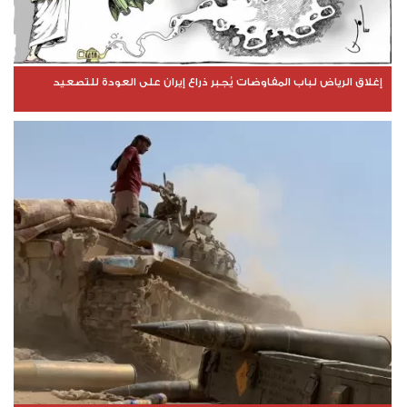
إغلاق الرياض لباب المفاوضات يُجبر ذراع إيران على العودة للتصعيد