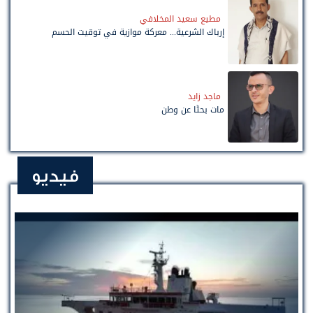
مطيع سعيد المخلافي
إرباك الشرعية... معركة موازية في توقيت الحسم
ماجد زايد
مات بحثًا عن وطن
فيديو