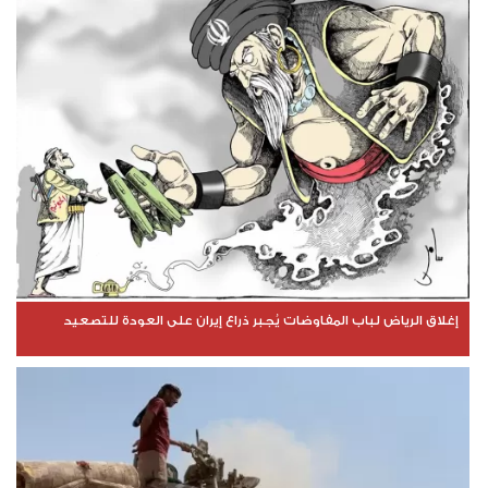
إغلاق الرياض لباب المفاوضات يُجبر ذراع إيران على العودة للتصعيد