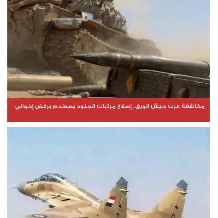
مكاشفة عرت جيش الورق.. إصلاح مرتبات الجنود يصطدم برفض إخواني