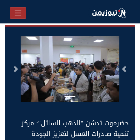
السابق
التالى
حضرموت تدشن "الذهب السائل": مركز
تنمية صادرات العسل لتعزيز الجودة