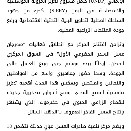
الإنمائي (UNDP) ضمن مشروع تعزيز المرونة المؤسسية
والاقتصادية في اليمن (SIERY)، كجزء من جهود
السلطة المحلية لتطوير البنية التحتية الاقتصادية ورفع
جودة المنتجات الزراعية المحلية.
وتزامن افتتاح المركز مع انطلاق فعاليات "مهرجان
عسل السدر الحضرمي الأول" في السوق المركزي
للقطن، إيذانًا ببدء موسم جني وبيع العسل عالي
الجودة، وسط حضور جماهيري واسع من المواطنين
والنحالين والمنتجين. ويعكس هذا الحدث أهمية تعزيز
تنافسية المنتج المحلي وفتح أسواق تصديرية جديدة
للقطاع الزراعي الحيوي في حضرموت، الذي يشتهر
بإنتاج العسل الفاخر المعروف بـ"الذهب السائل".
ويضم مركز تنمية صادرات العسل مبانٍ حديثة تتضمن 18