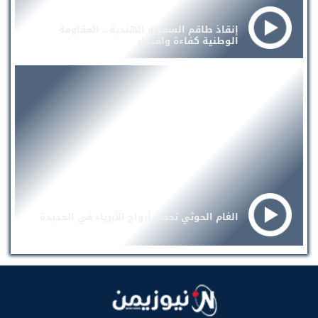
إنقاذ طاقم السفينة الهندية .. المقاومة
الوطنية كفاءة واقتدار
الغام الحوثي تحصد أرواح الأبرياء في الحديدة