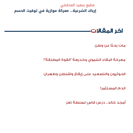
مطيع سعيد المخلافي
إرباك الشرعية... معركة موازية في توقيت الحسم
اخر المقالات
مات بحثًا عن وطن
معركة البقاء التنموي وخديعة "القوة المطلقة"!
الحوثيون والتصعيد على إيقاع واشنطن وطهران
الدم المستثمر!
أمجد خالد.. درس قاسٍ لسلطة تعز