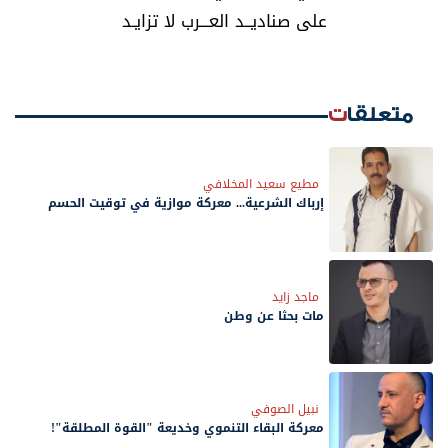
‏على صناديــد العـــرب لا تزايـد
متعلقات
مطيع سعيد المخلافي
إرباك الشرعية... معركة موازية في توقيت الحسم
ماجد زايد
مات بحثًا عن وطن
نبيل الصوفي
معركة البقاء التنموي وخديعة "القوة المطلقة"!