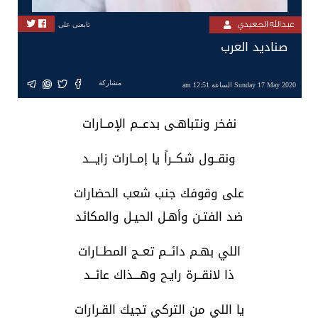
عبدالله الجعيدي
تابعنى على
صناديد العرب
مشاركة
Sunday 17 May 2020 الساعة 12:51 am
نفخر ونتباهـى بدعــم الإمــارات
‏ونقــول شكــراً يا إمــارات زايـــد
‏على وقوفك جنب شعب الحضارات
‏ضد الفتـن وأهـل الحيـل والمكائد
‏اللي بهـم دائــم تعــج المطــارات
‏ذا لانقــرة رايـح وهـــذاك عائــد
‏يا اللي من التركي تجيك القـرارات