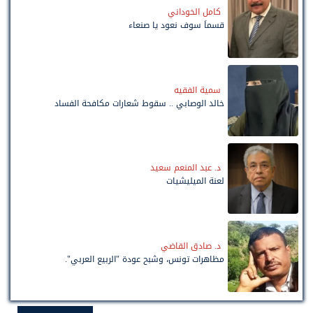
كامل الخوداني
قسماً سوف نعود يا صنعاء
سمية الفقيه
خالد الوصابي .. سقوط شعارات مكافحة الفساد
د. عبد المنعم سعيد
لعنة الميليشيات
د. صادق القاضي
مظاهرات تونس، وشبح عودة "الربيع العربي".