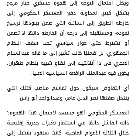
ويظل احتمال التوجه إلى هجومٍ عسكري خيار مرجح
بشكلٍ كبيرٍ، لمحاولة دفع المعسكر الحكومي إلى
خارطة الطريق إلى السائلة التي ضمن ببنودها ترسيخ
نفوذه، ومستقبله إلى درجة أن الخارطة ذاتها لا تضمن
أو تشترط حتى حوار سياسيٍ تحت سقف النظام
الجمهوري، بل ضمنيًا كانت تشير إلى ما قاله عبدالسلام
العجري في ذا أتلانتيك إلى نظامٍ شبيه بنظام طهران،
يكون فيه عبدالملك الرافعة السياسية العليا.
أي التفاوض سيكون حول تقاسم مناصب كتلك التي
ينتحل صفتها نصر الدين عامر، وعبدالواحد أبو راس.
المعسكر الحكومي أهو مستعد لاحتمال هذا الهجوم؟
ذاته الفاشل دائمًا في استثمار تغيرات جذرية إقليمية
خلال الثلاثة الأعوام الماضية، كانت ستقود بلاشك إلى