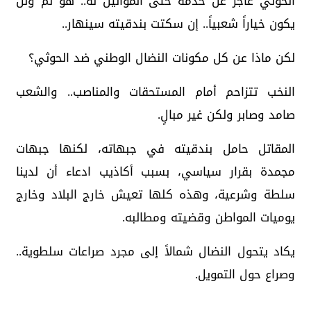
الحوثي عاجز عن خدمة حتى الموالين له.. هو لم ولن
يكون خياراً شعبياً.. إن سكتت بندقيته سينهار..
لكن ماذا عن كل مكونات النضال الوطني ضد الحوثي؟
النخب تتزاحم أمام المستحقات والمناصب.. والشعب
صامد وصابر ولكن غير مبالٍ.
المقاتل حامل بندقيته في جبهاته، لكنها جبهات
مجمدة بقرار سياسي، بسبب أكاذيب ادعاء أن لدينا
سلطة وشرعية، وهذه كلها تعيش خارج البلاد وخارج
يوميات المواطن وقضيته ومطالبه.
يكاد يتحول النضال شمالاً إلى مجرد صراعات سلطوية..
وصراع حول التمويل.