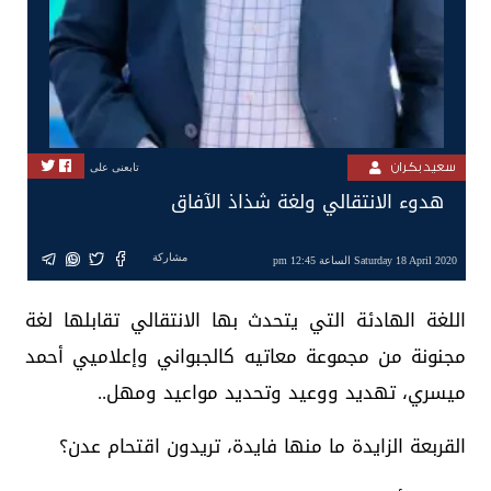
سعيد بكران
تابعنى على
هدوء الانتقالي ولغة شذاذ الآفاق
مشاركة
Saturday 18 April 2020 الساعة 12:45 pm
اللغة الهادئة التي يتحدث بها الانتقالي تقابلها لغة
مجنونة من مجموعة معاتيه كالجبواني وإعلاميي أحمد
ميسري، تهديد ووعيد وتحديد مواعيد ومهل..
القربعة الزايدة ما منها فايدة، تريدون اقتحام عدن؟