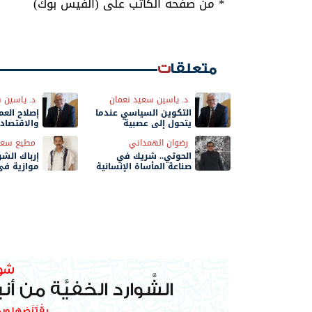
* من صفحة الكاتب علی (الفيس بوك)
متعلقات
د. ياسين سعيد نعمان
د. ياسين 
التكوين السياسي عندما
إصلاح العمل
يتحول إلى عصبية
والاقتصاد
رضوان الهمداني
مطيع سعي
الحوثي.. شريك في
إرباك الشر
صناعة المأساة الإنسانية
موازية في
الحسم