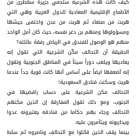
كيف كانت هذه الشرعية ستحمي جزيرة سقطرى من
الأطماع الإقليمية المعادية للدول العربية وهي التي
هربت من صنعاء ثم هربت من عدن واختفى جيشها
ومسؤولوها ومنهم بن دغر نفسه، حيث كان أمل الواحد
منهم هو الوصول للفندق في الرياض رفقة عائلته؟
الحقيقة أن التحالف مكّن الشرعية التي تقول إنه
يعاديها ويلعب دوراً سيئاً في المناطق الجنوبية وتقول
إنه أضعفها ايضاً على أساس أنها كانت قوية جداً عندما
هربت وسكنت فنادق السعودية!
التحالف مكن الشرعية على حساب رافضيها في
الجنوب، ومع ذلك تقول المفارقة إن الذين مكنهم
التحالف وجاء بهم حكاما من فنادقه يعتبرونه عدوا
ويحاربونه ويتآمرون عليه.
بينما يقف الذين قاتلوا مع التحالف وناصروه ثم سلط