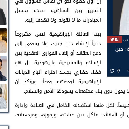
إن أول خطوة نحو أي نقاش مسؤول هي
التمييز بين المفاهيم وعدم تحميل
المبادرات ما لا تقوله ولا تهدف إليه.
بيت العائلة الإبراهيمية ليس مشروعاً
 على
دينياً لإنشاء دين جديد، ولا يسعى إلى
ة: حين
دمج العقائد أو إلغاء الفوارق العقدية بين
الإسلام والمسيحية واليهودية. بل هو
فضاء حضاري يجسد احترام أتباع الديانات
ة
الإبراهيمية لبعضهم بعضاً، ويؤكد أن
ولا يحول دون بناء مجتمعات يسودها الأمن والسلام.
اً، لكل منها استقلاله الكامل في العبادة وإدارة
 العقائد. فلكل دين عبادته، ورموزه، ومرجعياته،