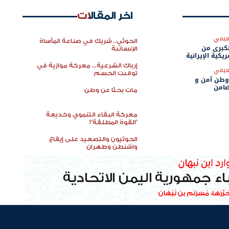
اخر المقالات
نعيمي
الحوثي.. شريك في صناعة المأساة
كبرى من
الإنسانية
ريكية الإيرانية
إرباك الشرعية... معركة موازية في
نعيمي
توقيت الحسم
 وطن آمن و
ضامن
مات بحثًا عن وطن
معركة البقاء التنموي وخديعة
"القوة المطلقة"!
الحوثيون والتصعيد على إيقاع
واشنطن وطهران