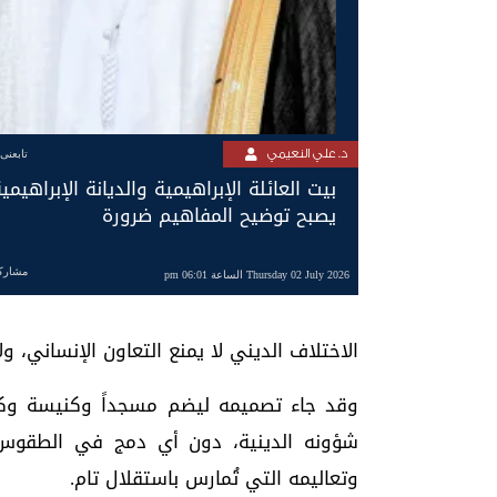
د. علي النعيمي
تابعنى
بيت العائلة الإبراهيمية والديانة الإبراهيمي
يصبح توضيح المفاهيم ضرورة
مشارك
Thursday 02 July 2026 الساعة 06:01 pm
الاختلاف الديني لا يمنع التعاون الإنساني، 
وقد جاء تصميمه ليضم مسجداً وكنيسة وكنيس
شؤونه الدينية، دون أي دمج في الطقوس أو
وتعاليمه التي تُمارس باستقلال تام.