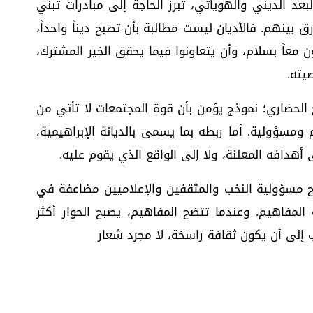
بعد الديني والهوياتي، تبرز الحاجة إلى مبادرات تبني
ق بينهم. فالأديان ليست مطالبة بأن تصبح ديناً واحداً،
 معاً بسلام، وأن يتعاونوا فيما يحقق الخير المشترك،
يته.
ج الحضاري؛ نموذج يؤمن بأن قوة المجتمعات لا تأتي من
م ومسؤولية. أما ربطه بما يسمى بالديانة الإبراهيمية،
أهدافه المعلنة، ولا إلى الواقع الذي يقوم عليه.
 مسؤولية النخب والمثقفين والإعلاميين مضاعفة في
 المفاهيم. وعندما تتضح المفاهيم، يصبح الحوار أكثر
ب إلى أن يكون ثقافة راسخة، لا مجرد شعار