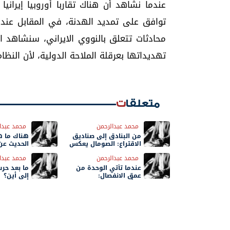
عندما نشاهد أن هناك تقاربا أوروبيا إيرانيا 
توافق على تمديد الهدنة، في المقابل عند
محادثات تتعلق بالنووي الايراني، سنشاهد ا
تهديداتها بعرقلة الملاحة الدولية، لأن النظام
متعلقات
محمد عبدالرحمن
محمد عبدا
من البنادق إلى صناديق
هناك ما ه
الاقتراع: الصومال يعكس
الحديث عن
مرآة الفشل اليمني
الجنوب"
محمد عبدالرحمن
محمد عبدا
عندما تأتي الوحدة من
ما بعد حرب
عمق الانفصال:
إلى أين؟
"الزُبيدي" وخطاب 14
أكتوبر