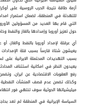
سياق السياسة الايرانية التي تحاول الضغط
أزمة طاقة نتيجة الحرب الروسية على أوكران
للتهدئة في المنطقة، لضمان استمرار امداده
التي قام بها العديد من المسؤولين الأورو
حول تعزيز أوروبا وإمدادها بالغاز والنفط وخا
أي عرقلة لإمداد أوروبا بالنفط والغاز، أو
يعيشون شتاءً قارساً بسبب قلة الإمدادات 
بسبب التهديدات المحتملة الايرانية على لس
يعيدون النظر في امكانية استئناف المحادثا
رفع العقوبات الاقتصادية عن ايران، وتضمن
وكذلك تضمن عدم قصف المنشآت النفطية ف
ميليشياتها الحوثية سوف تنتهي فور انتهاء ا
السياسة الإيرانية في المنطقة لم تعد بحا