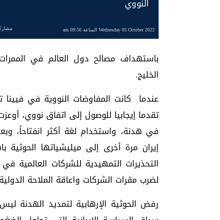
النووي
مشارك
Wednesday 05 October 2022 الساعة 09:56 am
باستهداف مصالح دول العالم في الممرات
الخليج.
عندما كانت المفاوضات النووية في فيينا
تقدما إيجابيا للوصول إلى اتفاق نووي، أوعزت
في هدنة، واستخدام لغة أكثر انفتاحاً، وب
إيران مرة أخرى إلى ميليشياتها الحوثية ب
التحذيرات التمهيدية للشركات العالمية في 
لضرب مقرات الشركات واعاقة الملاحة الدولية
رفض الحوثية الإرهابية لتمديد الهدنة ليس