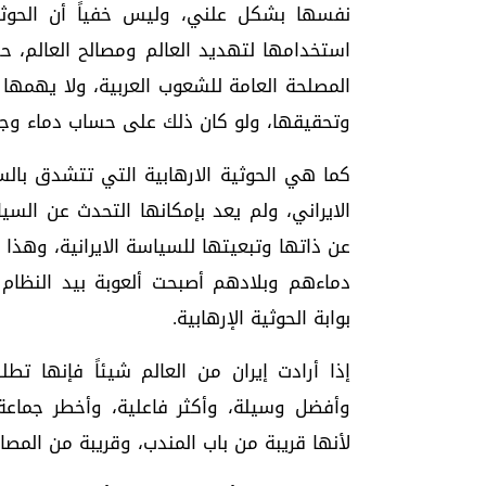
نفسها بشكل علني، وليس خفياً أن الحوثية 
استخدامها لتهديد العالم ومصالح العالم، 
المصلحة العامة للشعوب العربية، ولا يهمه
وتحقيقها، ولو كان ذلك على حساب دماء وجوع
كما هي الحوثية الارهابية التي تتشدق بالسي
الايراني، ولم يعد بإمكانها التحدث عن الس
عن ذاتها وتبعيتها للسياسة الايرانية، وهذا
دماءهم وبلادهم أصبحت ألعوبة بيد النظام
بوابة الحوثية الإرهابية.
إذا أرادت إيران من العالم شيئاً فإنها تط
وأفضل وسيلة، وأكثر فاعلية، وأخطر جماع
لأنها قريبة من باب المندب، وقريبة من المصا