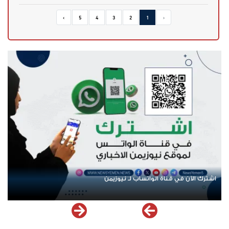
›
5
4
3
2
1
‹
اشترك الآن في قناة الواتساب لـ نيوزيمن