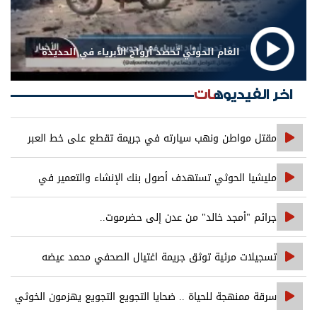
الغام الحوثي تحصد أرواح الأبرياء في الحديدة
اخر الفيديوهات
مقتل مواطن ونهب سيارته في جريمة تقطع على خط العبر
مليشيا الحوثي تستهدف أصول بنك الإنشاء والتعمير في
صنعاء
جرائم "أمجد خالد" من عدن إلى حضرموت..
تسجيلات مرئية توثق جريمة اغتيال الصحفي محمد عيضه
سرقة ممنهجة للحياة .. ضحايا التجويع التجويع يهزمون الخوثي