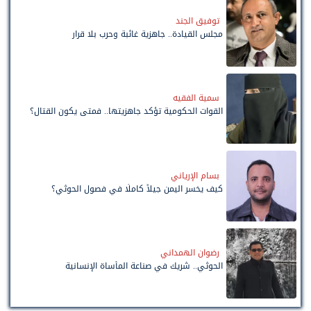
توفيق الجند
مجلس القيادة.. جاهزية غائبة وحرب بلا قرار
سمية الفقيه
القوات الحكومية تؤكد جاهزيتها.. فمتى يكون القتال؟
بسام الإرياني
كيف يخسر اليمن جيلاً كاملًا في فصول الحوثي؟
رضوان الهمداني
الحوثي.. شريك في صناعة المأساة الإنسانية