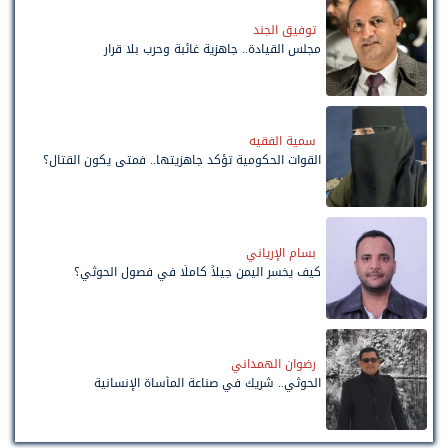
توفيق الجند
مجلس القيادة.. جاهزية غائبة وحرب بلا قرار
سمية الفقيه
القوات الحكومية تؤكد جاهزيتها.. فمتى يكون القتال؟
بسام الإرياني
كيف يخسر اليمن جيلاً كاملًا في فصول الحوثي؟
رضوان الهمداني
الحوثي.. شريك في صناعة المأساة الإنسانية