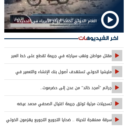
الغام الحوثي تحصد أرواح الأبرياء في الحديدة
اخر الفيديوهات
مقتل مواطن ونهب سيارته في جريمة تقطع على خط العبر
مليشيا الحوثي تستهدف أصول بنك الإنشاء والتعمير في
صنعاء
جرائم "أمجد خالد" من عدن إلى حضرموت..
تسجيلات مرئية توثق جريمة اغتيال الصحفي محمد عيضه
سرقة ممنهجة للحياة .. ضحايا التجويع التجويع يهزمون الخوثي