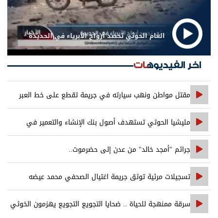
الغام الحوثي تحصد أرواح الأبرياء في الحديدة
اخر الفيديوهات
مقتل مواطن ونهب سيارته في جريمة تقطع على خط العبر
مليشيا الحوثي تستهدف أصول بنك الإنشاء والتعمير في
صنعاء
جرائم "أمجد خالد" من عدن إلى حضرموت..
تسجيلات مرئية توثق جريمة اغتيال الصحفي محمد عيضه
سرقة ممنهجة للحياة .. ضحايا التجويع التجويع يهزمون الخوثي