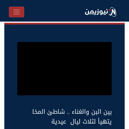
بين البن والغناء .. شاطئ المخا
يتهيأ لثلاث ليال عيدية