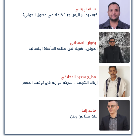
بسام الإرياني
كيف يخسر اليمن جيلاً كاملًا في فصول الحوثي؟
رضوان الهمداني
الحوثي.. شريك في صناعة المأساة الإنسانية
مطيع سعيد المخلافي
إرباك الشرعية... معركة موازية في توقيت الحسم
ماجد زايد
مات بحثًا عن وطن