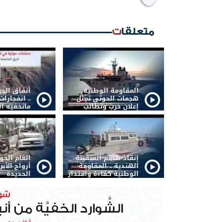
متعلقات
المقاومة الوطنية:
أنفاق الح
هجمات الحوثي تمثل
.. انفجار
إعلان حرب وتطالب
ماتخفيه ال
الشرعية بتحريك
الجبهات
إنقاذ طاقم السفينة
الغام الح
الهندية .. المقاومة
أرواح الأبر
الوطنية كفاءة واقتدار
الحديدة