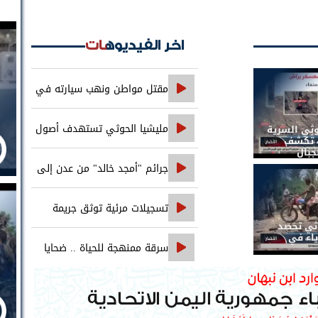
اخر الفيديوهات
مقتل مواطن ونهب سيارته في
جريمة تقطع على خط العبر
مليشيا الحوثي تستهدف أصول
وثي السرية
ات تكشف
جبال
بنك الإنشاء والتعمير في صنعاء
جرائم "أمجد خالد" من عدن إلى
حضرموت..
تسجيلات مرئية توثق جريمة
وثي تحصد
اغتيال الصحفي محمد عيضه
ياء في
سرقة ممنهجة للحياة .. ضحايا
التجويع التجويع يهزمون الخوثي