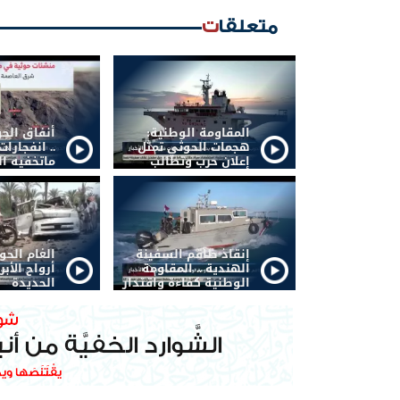
متعلقات
المقاومة الوطنية:
أنفاق الح
هجمات الحوثي تمثل
.. انفجار
إعلان حرب وتطالب
ماتخفيه ال
الشرعية بتحريك
الجبهات
إنقاذ طاقم السفينة
الغام الح
الهندية .. المقاومة
أرواح الأبر
الوطنية كفاءة واقتدار
الحديدة