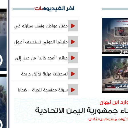
اخر الفيديوهات
مقتل مواطن ونهب سيارته في
جريمة تقطع على خط العبر
مليشيا الحوثي تستهدف أصول
وثي السرية
ات تكشف
جبال
بنك الإنشاء والتعمير في صنعاء
جرائم "أمجد خالد" من عدن إلى
حضرموت..
تسجيلات مرئية توثق جريمة
وثي تحصد
اغتيال الصحفي محمد عيضه
ياء في
سرقة ممنهجة للحياة .. ضحايا
التجويع التجويع يهزمون الخوثي