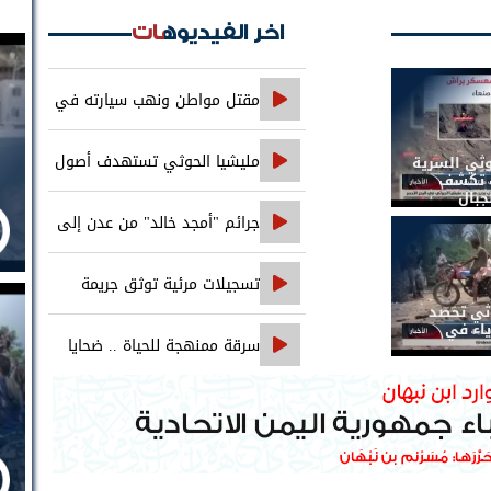
اخر الفيديوهات
مقتل مواطن ونهب سيارته في
جريمة تقطع على خط العبر
مليشيا الحوثي تستهدف أصول
وثي السرية
ات تكشف
جبال
بنك الإنشاء والتعمير في صنعاء
جرائم "أمجد خالد" من عدن إلى
حضرموت..
تسجيلات مرئية توثق جريمة
وثي تحصد
اغتيال الصحفي محمد عيضه
ياء في
سرقة ممنهجة للحياة .. ضحايا
التجويع التجويع يهزمون الخوثي