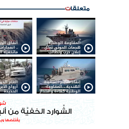
متعلقات
المقاومة الوطنية:
أنفاق الح
هجمات الحوثي تمثل
.. انفجار
إعلان حرب وتطالب
ماتخفيه ال
الشرعية بتحريك
الجبهات
إنقاذ طاقم السفينة
الغام الح
الهندية .. المقاومة
أرواح الأبر
الوطنية كفاءة واقتدار
الحديدة