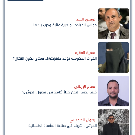
توفيق الجند
مجلس القيادة.. جاهزية غائبة وحرب بلا قرار
سمية الفقيه
القوات الحكومية تؤكد جاهزيتها.. فمتى يكون القتال؟
بسام الإرياني
كيف يخسر اليمن جيلاً كاملًا في فصول الحوثي؟
رضوان الهمداني
الحوثي.. شريك في صناعة المأساة الإنسانية