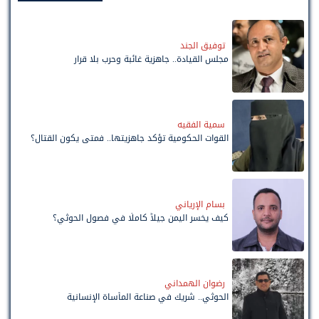
توفيق الجند
مجلس القيادة.. جاهزية غائبة وحرب بلا قرار
سمية الفقيه
القوات الحكومية تؤكد جاهزيتها.. فمتى يكون القتال؟
بسام الإرياني
كيف يخسر اليمن جيلاً كاملًا في فصول الحوثي؟
رضوان الهمداني
الحوثي.. شريك في صناعة المأساة الإنسانية