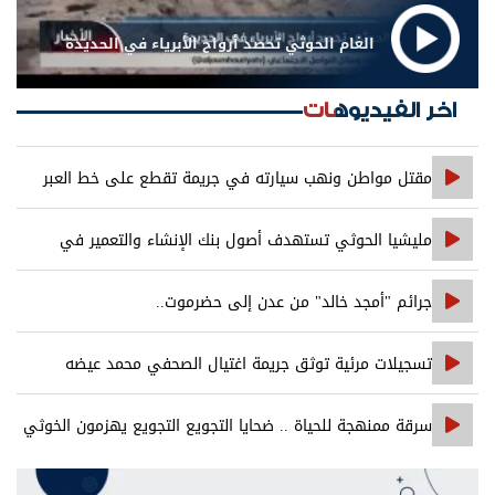
الغام الحوثي تحصد أرواح الأبرياء في الحديدة
اخر الفيديوهات
مقتل مواطن ونهب سيارته في جريمة تقطع على خط العبر
مليشيا الحوثي تستهدف أصول بنك الإنشاء والتعمير في
صنعاء
جرائم "أمجد خالد" من عدن إلى حضرموت..
تسجيلات مرئية توثق جريمة اغتيال الصحفي محمد عيضه
سرقة ممنهجة للحياة .. ضحايا التجويع التجويع يهزمون الخوثي