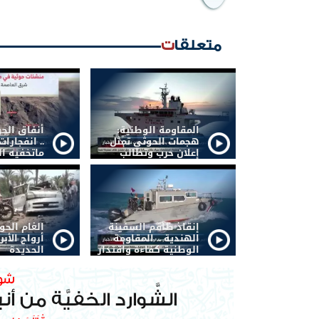
متعلقات
المقاومة الوطنية:
أنفاق الح
هجمات الحوثي تمثل
.. انفجار
إعلان حرب وتطالب
ماتخفيه ال
الشرعية بتحريك
الجبهات
إنقاذ طاقم السفينة
الغام الح
الهندية .. المقاومة
أرواح الأبر
الوطنية كفاءة واقتدار
الحديدة