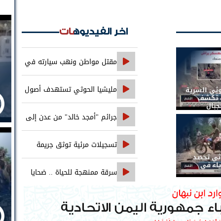
اخر الفيديوهات
مقتل مواطن ونهب سيارته في
جريمة تقطع على خط العبر
مليشيا الحوثي تستهدف أصول
وثي السرية
ات تكشف
جبال
بنك الإنشاء والتعمير في صنعاء
جرائم "أمجد خالد" من عدن إلى
حضرموت..
تسجيلات مرئية توثق جريمة
وثي تحصد
اغتيال الصحفي محمد عيضه
ياء في
سرقة ممنهجة للحياة .. ضحايا
التجويع التجويع يهزمون الخوثي