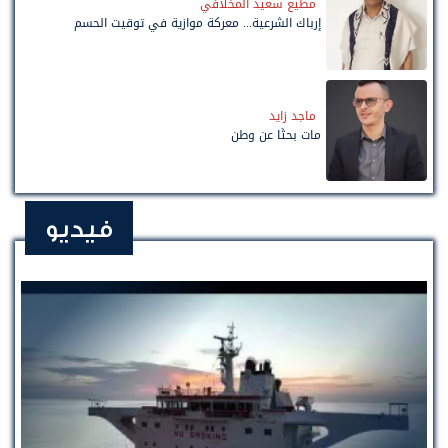
مطيع سعيد المخلافي
إرباك الشرعية... معركة موازية في توقيت الحسم
ماجد زايد
مات بحثًا عن وطن
فيديو