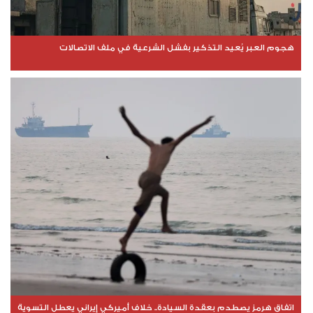
هجوم العبر يُعيد التذكير بفشل الشرعية في ملف الاتصالات
اتفاق هرمز يصطدم بعقدة السيادة.. خلاف أميركي إيراني يعطل التسوية