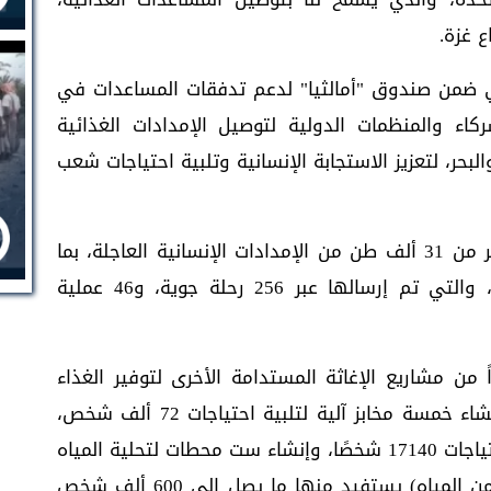
 غزة.
ن دولار أمريكي ضمن صندوق "أمالثيا" لدعم تدفقات المساعدات في
كاء والمنظمات الدولية لتوصيل الإمدادات الغذائية
البحر، لتعزيز الاستجابة الإنسانية وتلبية احتياجات شعب
وحتى الآن، قامت دولة الإمارات بتسليم أكثر من 31 ألف طن من الإمدادات الإنسانية العاجلة، بما
في ذلك المواد الغذائية والإغاثية والطبية، والتي تم إرسالها عبر 256 رحلة جوية، و46 عملية
 من مشاريع الإغاثة المستدامة الأخرى لتوفير الغذاء
والمياه لسكان غزة. وتشمل هذه الجهود إنشاء خمسة مخابز آلية لتلبية احتياجات 72 ألف شخص،
وتوفير الطحين لثمانية مخابز قائمة لتلبية احتياجات 17140 شخصًا، وإنشاء ست محطات لتحلية المياه
(تعمل بقدرة إجمالية تبلغ 1.2 مليون جالون من المياه) يستفيد منها ما يصل إلى 600 ألف شخص