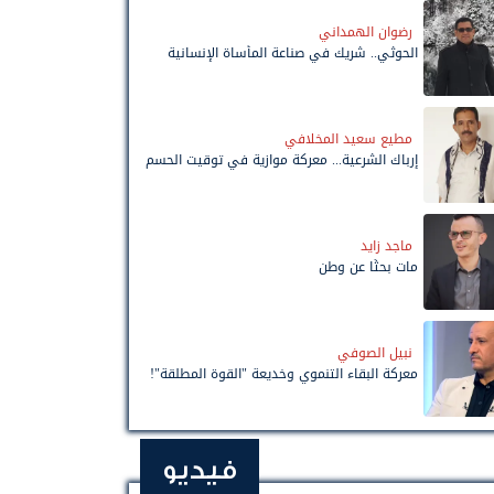
رضوان الهمداني
الحوثي.. شريك في صناعة المأساة الإنسانية
مطيع سعيد المخلافي
إرباك الشرعية... معركة موازية في توقيت الحسم
ماجد زايد
مات بحثًا عن وطن
نبيل الصوفي
معركة البقاء التنموي وخديعة "القوة المطلقة"!
فيديو