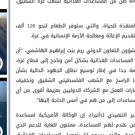
اللاجئين في الشرق الأدنى (أنيرا)، إيصال 400 طن من المساعدات الغذائية لشعب غزة الشقيق،
ويأتي إيصال وتوزيع المساعدات الغذائية المنقذة للحياة، والتي ستوفر الطعام لنحو 120 ألف
قديم الإغاثة ومعالجة الأزمة الإنسانية في غزة.
 لشؤون التعاون الدولي ريم بنت إبراهيم الهاشمي، "أن
يع المساعدات الغذائية بشكل آمن وناجح إلى قطاع غزة،
 جدا في إطار توسيع نطاق الجهود الحالية بشأن
منها الراسخ مع الشعب الفلسطيني الشقيق وتخفيف
مارات العمل مع الشركاء الدوليين بعزيمة أقوى من أي
اعدات إلى من هم في أمس الحاجة إليها".
تنفيذي لـ(أنيرا)، إن الوكالة الأمريكية لمساعدة
من نقدم لهم المساعدة، ممتنون للغاية للدعم الذي
حدة، والذي يسمح لنا بتوصيل المساعدات الغذائية،