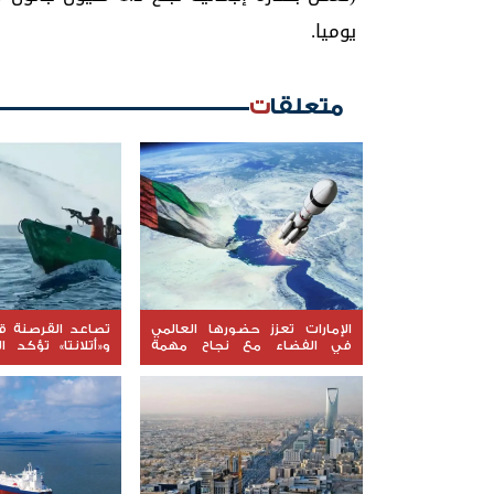
يوميا.
متعلقات
الإمارات تعزز حضورها العالمي
تصاعد القرصنة قب
في الفضاء مع نجاح مهمة
و«أتلانتا» تؤكد ال
"ليوناف-1"
السفن المحتجزة