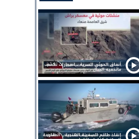
أنفاق الحوثي السرية .. انفجارات تكشف
ماتخفيه الجبال
إنقاذ طاقم السفينة الهندية .. المقاومة