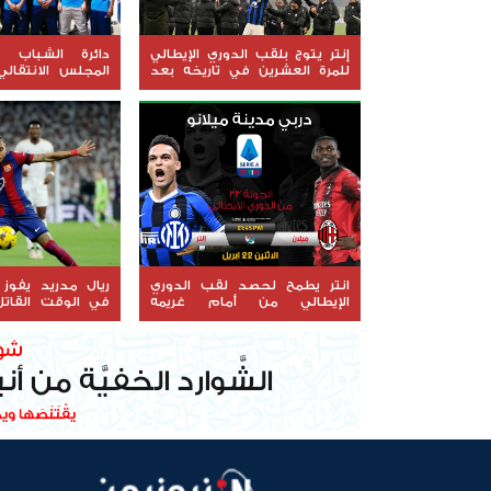
إنتر يتوج بلقب الدوري الإيطالي
دائرة الشباب و
للمرة العشرين في تاريخه بعد
المجلس الانتقال
فوزه على غريمه الأزلي ميلان
تدريبية لمدربي ا
لكرة القدم
انتر يطمح لحصد لقب الدوري
ريال مدريد يفوز
الإيطالي من أمام غريمه
في الوقت القات
التقليدي ميلان في ديربي
حصد لقب الليجا
الغضب