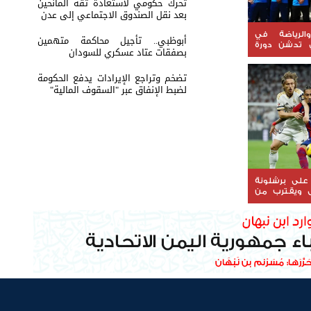
تحرك حكومي لاستعادة ثقة المانحين
بعد نقل الصندوق الاجتماعي إلى عدن
الرياضة في
أبوظبي.. تأجيل محاكمة متهمين
ي تدشن دورة
بصفقات عتاد عسكري للسودان
لفئات العمرية
تضخم وتراجع الإيرادات يدفع الحكومة
لضبط الإنفاق عبر "السقوف المالية"
 على برشلونة
ل ويقترب من