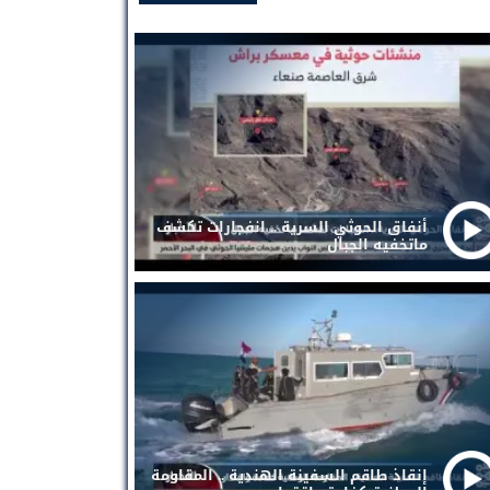
أنفاق الحوثي السرية .. انفجارات تكشف
ماتخفيه الجبال
إنقاذ طاقم السفينة الهندية .. المقاومة