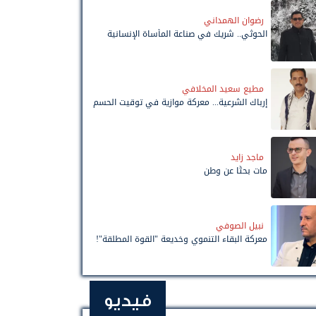
رضوان الهمداني
الحوثي.. شريك في صناعة المأساة الإنسانية
مطيع سعيد المخلافي
إرباك الشرعية... معركة موازية في توقيت الحسم
ماجد زايد
مات بحثًا عن وطن
نبيل الصوفي
معركة البقاء التنموي وخديعة "القوة المطلقة"!
فيديو