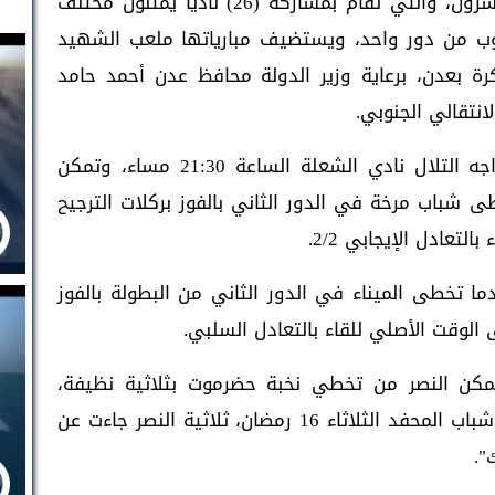
الرمضانية لكرة القدم بنسختها الثامنة والعشرون، والتي تقام بمشاركة (26) ناديا يمثلون مختلف
وب من دور واحد، ويستضيف مبارياتها ملعب الشهيد
رة بعدن، برعاية وزير الدولة محافظ عدن أحمد حامد
انتقالي الجنوبي.
وفي ثاني مواجهات الدور ربع النهائي، يواجه التلال نادي الشعلة الساعة 21:30 مساء، وتمكن
ى شباب مرخة في الدور الثاني بالفوز بركلات الترجيح
ما تخطى الميناء في الدور الثاني من البطولة بالفوز
تمكن النصر من تخطي نخبة حضرموت بثلاثية نظيفة،
ليتأهل للدور ربع النهائي ويضرب موعداً مع شباب المحفد الثلاثاء 16 رمضان، ثلاثية النصر جاءت عن
".