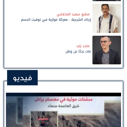
مطيع سعيد المخلافي
إرباك الشرعية... معركة موازية في توقيت الحسم
ماجد زايد
مات بحثًا عن وطن
فيديو