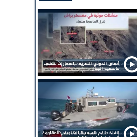
أنفاق الحوثي السرية .. انفجارات تكشف
ماتخفيه الجبال
إنقاذ طاقم السفينة الهندية .. المقاومة