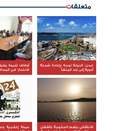
متعلقات
عدن.. النيابة توجه بإعادة شحنة
أوقاف شبوة يطرق
أدوية إلى بلد المنشأ
الانتحار" في المحا
الانتقالي يتهم الحكومة بالفشل
حملة إعلامية و