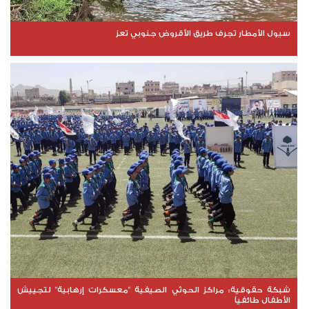
سيول الأمطار تجرف طريق الأقروض جنوبي تعز
شبكة حقوقية: مراكز الحوثي الصيفية "معسكرات إرهابية" لتجييش
الأطفال طائفياً