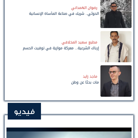
رضوان الهمداني
الحوثي.. شريك في صناعة المأساة الإنسانية
مطيع سعيد المخلافي
إرباك الشرعية... معركة موازية في توقيت الحسم
ماجد زايد
مات بحثًا عن وطن
فيديو