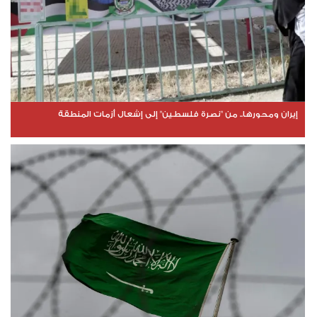
إيران ومحورها.. من "نصرة فلسطين" إلى إشعال أزمات المنطقة