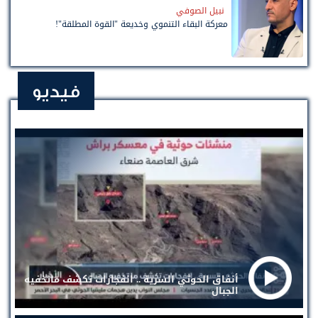
نبيل الصوفي
معركة البقاء التنموي وخديعة "القوة المطلقة"!
فيديو
أنفاق الحوثي السرية .. انفجارات تكشف ماتخفيه
الجبال