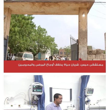
مستشفى حيس.. شريان حياة يخفف أوجاع المرضى والمحرومين