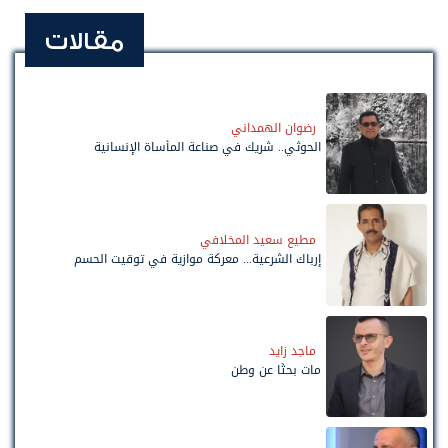
مقالات
رضوان الهمداني
الحوثي.. شريك في صناعة المأساة الإنسانية
مطيع سعيد المخلافي
إرباك الشرعية... معركة موازية في توقيت الحسم
ماجد زايد
مات بحثًا عن وطن