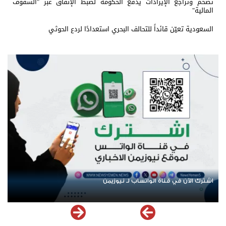
تضخم وتراجع الإيرادات يدفع الحكومة لضبط الإنفاق عبر "السقوف
المالية"
السعودية تعيّن قائداً للتحالف البحري استعدادًا لردع الحوثي
اشترك الآن في قناة الواتساب لـ نيوزيمن