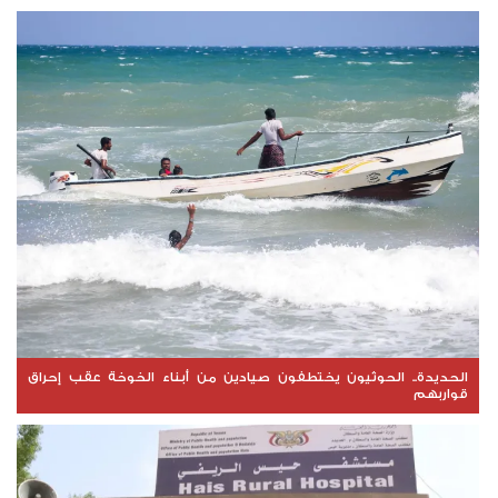
الحديدة.. الحوثيون يختطفون صيادين من أبناء الخوخة عقب إحراق
قواربهم