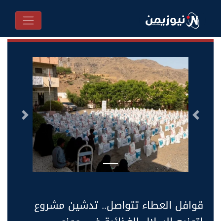
السابق
التالى
قوافل العطاء تتواصل.. تدشين مشروع