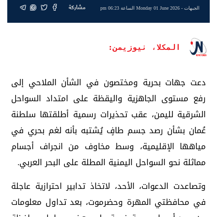
مشاركة
الجبهات
- Monday 01 June 2026 الساعة 06:23 pm
المكلا، نيوزيمن:
دعت جهات بحرية ومختصون في الشأن الملاحي إلى
رفع مستوى الجاهزية واليقظة على امتداد السواحل
الشرقية لليمن، عقب تحذيرات رسمية أطلقتها سلطنة
عُمان بشأن رصد جسم طافٍ يُشتبه بأنه لغم بحري في
مياهها الإقليمية، وسط مخاوف من انجراف أجسام
مماثلة نحو السواحل اليمنية المطلة على البحر العربي.
وتصاعدت الدعوات، الأحد، لاتخاذ تدابير احترازية عاجلة
في محافظتي المهرة وحضرموت، بعد تداول معلومات