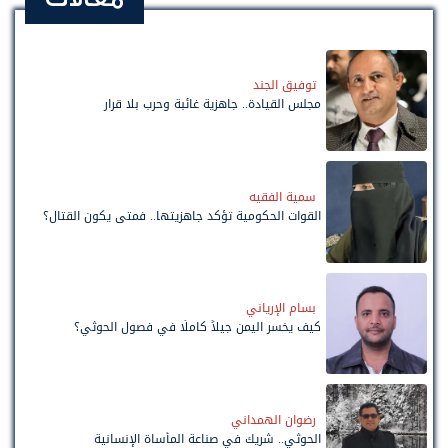
توفيق الجند
مجلس القيادة.. جاهزية غائبة وحرب بلا قرار
سمية الفقيه
القوات الحكومية تؤكد جاهزيتها.. فمتى يكون القتال؟
بسام الإرياني
كيف يخسر اليمن جيلاً كاملًا في فصول الحوثي؟
رضوان الهمداني
الحوثي.. شريك في صناعة المأساة الإنسانية