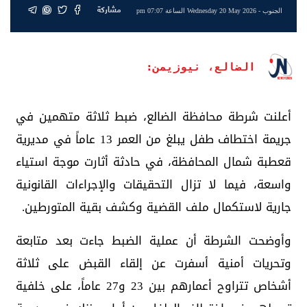
مشاركة
الجنوب
- Wednesday 20 May 2026 الساعة 07:07 pm
الضالع، نيوزيمن:
أعلنت شرطة محافظة الضالع، ضبط ثلاثة متهمين في
جريمة اختطاف طفل يبلغ من العمر 13 عاماً في مديرية
قعطبة شمال المحافظة، في حادثة أثارت موجة استياء
واسعة، فيما لا تزال التحقيقات والإجراءات القانونية
جارية لاستكمال ملف القضية وكشف بقية المتورطين.
وأوضحت الشرطة أن عملية الضبط جاءت بعد متابعة
وتحريات أمنية أسفرت عن إلقاء القبض على ثلاثة
أشخاص تتراوح أعمارهم بين 23 و27 عاماً، على خلفية