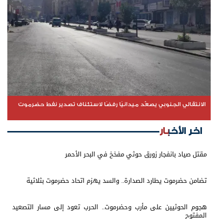
الانتقالي الجنوبي يصعّد ميدانيًا رفضًا لاستئناف تصدير نفط حضرموت
اخر الأخبار
مقتل صياد بانفجار زورق حوثي مفخخ في البحر الأحمر
تضامن حضرموت يطارد الصدارة.. والسد يهزم اتحاد حضرموت بثلاثية
هجوم الحوثيين على مأرب وحضرموت.. الحرب تعود إلى مسار التصعيد
المفتوح