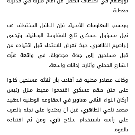
تورطهم في اختطاف الطفل من أمام منزله في مديرية
قعطبة.
وبحسب المعلومات الأمنية، فإن الطفل المختطف هو
نجل مسؤول عسكري تابع للمقاومة الوطنية، ويُدعى
إبراهيم الظاهري، حيث تعرض للاعتداء قبل اقتياده من
قبل مسلحين إلى جهة مجهولة، في واقعة هزّت
الشارع المحلي وأثارت إدانات واسعة.
وكانت مصادر محلية قد أفادت بأن ثلاثة مسلحين كانوا
على متن طقم عسكري اقتحموا محيط منزل رئيس
أركان اللواء الثاني مغاوير في المقاومة الوطنية العقيد
محمد ناجي الظاهري، قبل أن يعتدوا على نجله بالضرب
على رأسه باستخدام سلاح ناري، ومن ثم اقتياده
بالقوة.