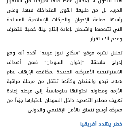
هذا التحول لا يعكس فقط قلقاً أميركياً من استمرار
الحرب، بل من طبيعة القوى المتداخلة فيها، وعلى
رأسها جماعة الإخوان والحركات الإسلامية المسلحة
التي تتهمها واشنطن بإعادة إنتاج بيئة خصبة للتطرف
وعدم الاستقرار.
تحليل نشره موقع "سكاي نيوز عربية" أكده أنه ومع
إدراج ملاحقة "إخوان السودان" ضمن أهداف
الاستراتيجية الأميركية الجديدة لمكافحة الإرهاب لعام
2026، تبدو واشنطن وكأنها تنتقل من مرحلة مراقبة
الأزمة ومحاولة احتوائها دبلوماسياً، إلى مرحلة إعادة
تعريف مصادر التهديد داخل السودان باعتبارها جزءاً من
معركة أوسع تتعلق بالأمن الإقليمي والدولي.
خطر يهدد أفريقيا