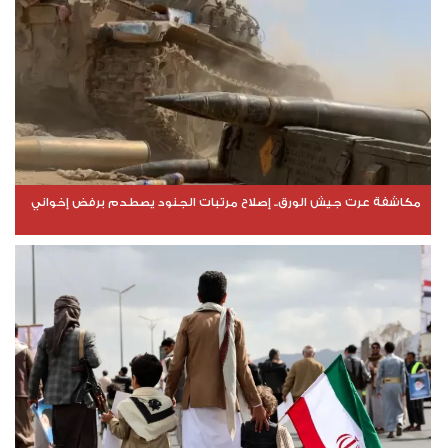
مكاشفة عرت جيش الورق.. إصلاح مرتبات الجنود يصطدم برفض إخواني