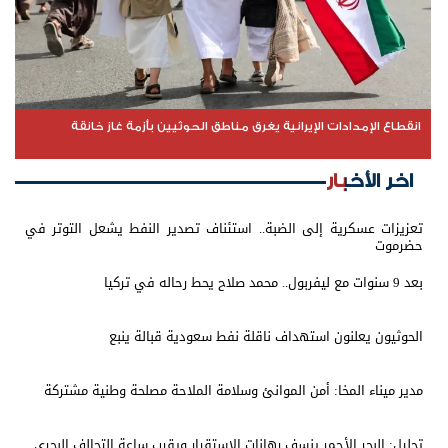
انقطاع الإمدادات الإيرانية يغرق مناطق الحوثيين بأزمة غاز خانقة
اخر الأخبار
تعزيزات عسكرية إلى الضبة.. استئناف تصدير النفط يشعل التوتر في
حضرموت
بعد 9 سنوات مع ليفربول.. محمد صلاح يحط رحاله في تركيا
الحوثيون يعلنون استهداف ناقلة نفط سعودية قبالة ينبع
مدير ميناء المخا: أمن الموانئ وسلامة الملاحة مصلحة وطنية مشتركة
تحليل: البحر الأحمر ينسف رهانات الاستقرار ويقرب ساعة التحالف البحري