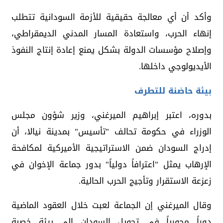
وأكد أن أي معالجة حقيقية للأزمة السودانية تتطلب
إنهاء الحرب، واستعادة المسار المدني الديمقراطي،
وإصلاح مؤسسات الدولة بشكل يمنع إعادة إنتاج النفوذ
الأيديولوجي داخلها.
بيئة حاضنة للتطرف
بدوره، اعتبر إبراهيم الميرغني، وزير شؤون مجلس
الوزراء في حكومة تحالف "تأسيس" بمدينة نيالا، أن
إدراج السودان ضمن الاستراتيجية الأميركية لمكافحة
الإرهاب يمثل "اعترافاً دولياً" بدور جماعة الإخوان في
زعزعة الاستقرار وتأجيج الحرب الحالية.
وقال الميرغني إن الجماعة لعبت خلال العقود الماضية
دوراً محورياً في تحويل السودان إلى بيئة خصبة