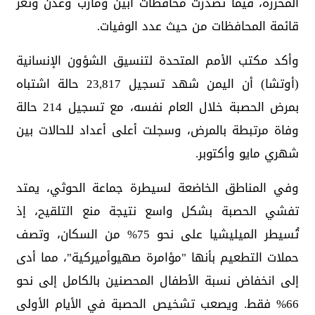
المحررة، فيما تصدرت محافظات أبين ومأرب وعدن وتعز
قائمة المحافظات من حيث عدد الوفيات.
وأكد مكتب الأمم المتحدة لتنسيق الشؤون الإنسانية
(أوتشا) أن اليمن شهد تسجيل 23,817 حالة اشتباه
بمرض الحصبة خلال العام نفسه، مع تسجيل 214 حالة
وفاة مرتبطة بالمرض، وسجلت أعلى أعداد للحالات بين
شهري مايو وأكتوبر.
وفي المناطق الخاضعة لسيطرة جماعة الحوثي، يمتد
تفشي الحصبة بشكل واسع نتيجة منع التلقيح، إذ
تُسيطر الميليشيا على نحو 75% من السكان، وتصف
حملات التطعيم بأنها "مؤامرة صهيوأميركية"، مما أدى
إلى انخفاض نسبة الأطفال المحصنين بالكامل إلى نحو
66% فقط. ويصعب تشخيص الحصبة في الأيام الأولى