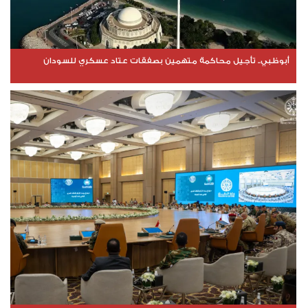
أبوظبي.. تأجيل محاكمة متهمين بصفقات عتاد عسكري للسودان