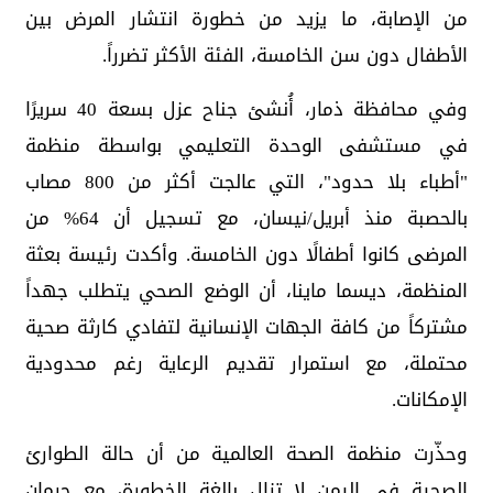
من الإصابة، ما يزيد من خطورة انتشار المرض بين
الأطفال دون سن الخامسة، الفئة الأكثر تضرراً.
وفي محافظة ذمار، أُنشئ جناح عزل بسعة 40 سريرًا
في مستشفى الوحدة التعليمي بواسطة منظمة
"أطباء بلا حدود"، التي عالجت أكثر من 800 مصاب
بالحصبة منذ أبريل/نيسان، مع تسجيل أن 64% من
المرضى كانوا أطفالًا دون الخامسة. وأكدت رئيسة بعثة
المنظمة، ديسما ماينا، أن الوضع الصحي يتطلب جهداً
مشتركاً من كافة الجهات الإنسانية لتفادي كارثة صحية
محتملة، مع استمرار تقديم الرعاية رغم محدودية
الإمكانات.
وحذّرت منظمة الصحة العالمية من أن حالة الطوارئ
الصحية في اليمن لا تزال بالغة الخطورة، مع حرمان