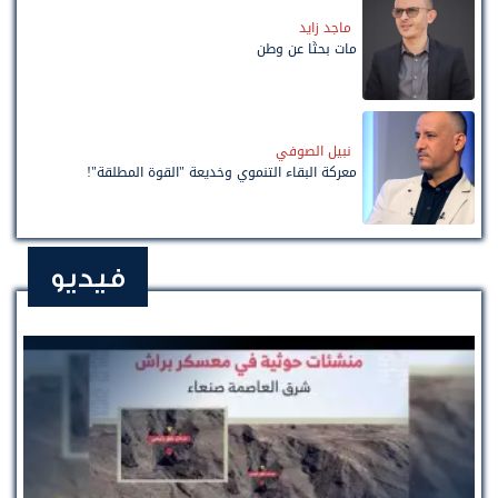
ماجد زايد
مات بحثًا عن وطن
نبيل الصوفي
معركة البقاء التنموي وخديعة "القوة المطلقة"!
فيديو