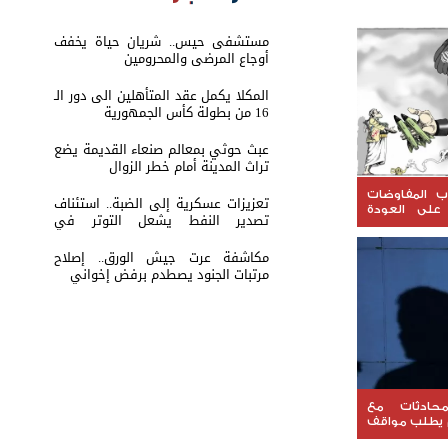
مستشفى حيس.. شريان حياة يخفف
أوجاع المرضى والمحرومين
المكلا يكمل عقد المتأهلين الى دور الـ
16 من بطولة كأس الجمهورية
عبث حوثي بمعالم صنعاء القديمة يضع
تراث المدينة أمام خطر الزوال
اب المفاوضات
تعزيزات عسكرية إلى الضبة.. استئناف
ن على العودة
تصدير النفط يشعل التوتر في
حضرموت
مكاشفة عرت جيش الورق.. إصلاح
مرتبات الجنود يصطدم برفض إخواني
محادثات مع
م يطلب مواقف