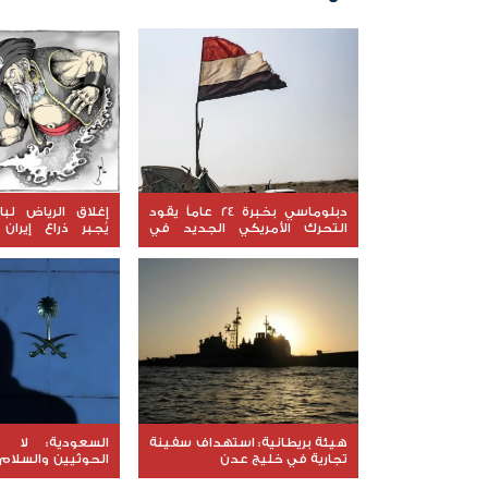
دبلوماسي بخبرة 24 عاماً يقود
إغلاق الرياض لب
التحرك الأمريكي الجديد في
يُجبر ذراع إيرا
اليمن
للتصعيد
هيئة بريطانية: استهداف سفينة
السعودية: لا 
تجارية في خليج عدن
الحوثيين والسلا
جادة ومسؤولة